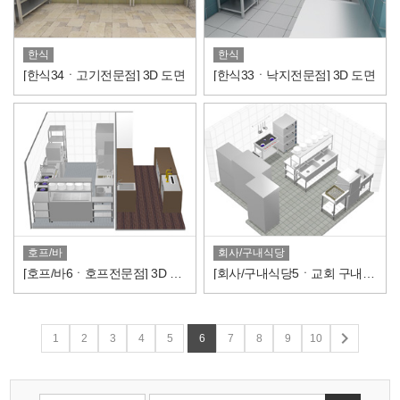
한식
한식
[한식34ㆍ고기전문점] 3D 도면
[한식33ㆍ낙지전문점] 3D 도면
호프/바
회사/구내식당
[호프/바6ㆍ호프전문점] 3D 도면
[회사/구내식당5ㆍ교회 구내식당] 3D 도면

1
2
3
4
5
6
7
8
9
10