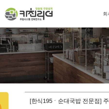
회
[한식195ㆍ순대국밥 전문점]