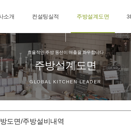
사소개
컨설팅실적
주방설계도면
3
효율적인 주방 동선이 매출을 좌우합니다
주방설계도면
GLOBAL KITCHEN LEADER
 주방도면/주방설비내역